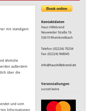
Book online
Kontaktdaten
Haus Hillebrand
hner mit ständigem
Neuwieder Straße 1b
53619 Rheinbreitbach
Telefon: (02224) 70234
Fax: (02224) 968045
nd ähnliche
info@haushillebrand.de
s werden außerdem
dich über die
Veranstaltungen
zurzeit keine
rsendet und vom
rten Informationen