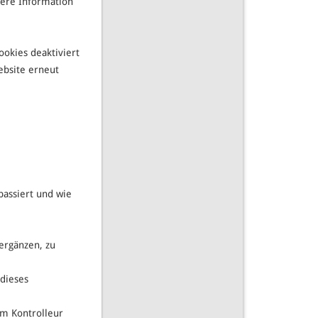
itere Information
ookies deaktiviert
ebsite erneut
passiert und wie
ergänzen, zu
 dieses
em Kontrolleur