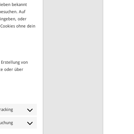
lieben bekannt
besuchen. Auf
eingeben, oder
 Cookies ohne dein
 Erstellung von
te oder über
racking
Consent
to
uchung
Consent
service
to