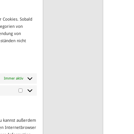
google-
service
fonts
sonstiges
r Cookies. Sobald
ategorien von
wendung von
ständen nicht
Immer aktiv
Marketing
Du kannst außerdem
inen Internetbrowser